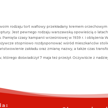
swoim rodzaju tort waflowy przekładany kremem orzechowym i 
eptury. Jest pewnego rodzaju warszawską opowieścią o latach p
. Pamięta czasy kampanii wrześniowej w 1939 r. i oblężenia 
żywcze stopniowo rozdysponować wśród mieszkańców stolic
ństwowienie zakładu oraz zmianę nazwy, a także czas transform
 którego doświadczył 7 maja też przeżył. Oczywiście z nadziej
ia: