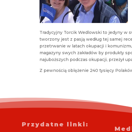
Tradycyjny Torcik Wedlowski to jedyny w 
tworzony jest z pasją według tej samej rec
przetrwanie w latach okupacji i komunizmu
magazyny swych zakładów by produkty spo
najuboższych podczas okupacji, przeżył upa
Z pewnością oblężenie 240 tysięcy Polaków,
Przydatne linki:
Med