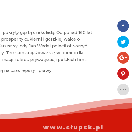
pokryty gęstą czekoladą. Od ponad 160 lat
rosperity cukierni i gorzkiej walce o
Warszawy, gdy Jan Wedel polecił otworzyć
y. Ten sam angażował się w pomoc dla
acji i okres prywatyzacji polskich firm.
ą na czas lepszy i prawy.
www.słupsk.pl