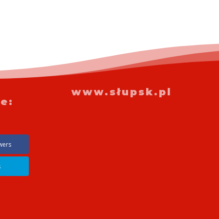
www.słupsk.pl
e:
wers
s