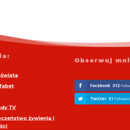
ia:
Obserwuj mni
oświata
Facebook
312
fabet
Follo
o
Twitter
31
Follower
dy TV
eczeństwo żywienia i
ści