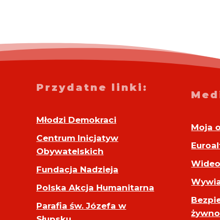
Przydatne linki:
Med
Młodzi Demokraci
Moja 
Centrum Inicjatyw
Euroal
Obywatelskich
Wide
Fundacja Nadzieja
Wywia
Polska Akcja Humanitarna
Bezpi
Parafia św. Józefa w
żywno
Słupsku