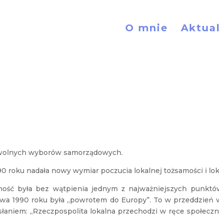
O mnie
Aktua
h wolnych wyborów samorządowych.
 roku nadała nowy wymiar poczucia lokalnej tożsamości i lok
ność była bez wątpienia jednym z najważniejszych punktó
wa 1990 roku była „powrotem do Europy”. To w przeddzień
łaniem: „Rzeczpospolita lokalna przechodzi w ręce społecznoś