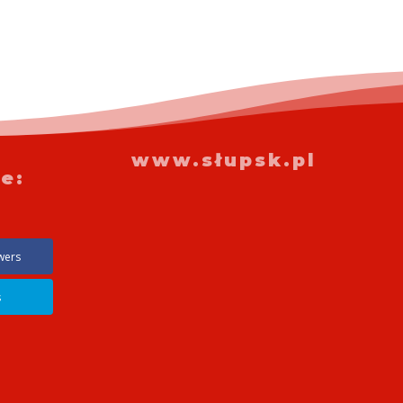
www.słupsk.pl
e:
wers
s