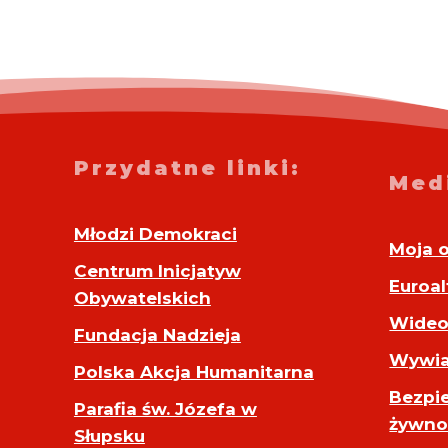
Przydatne linki:
Med
Młodzi Demokraci
Moja 
Centrum Inicjatyw
Euroal
Obywatelskich
Wide
Fundacja Nadzieja
Wywia
Polska Akcja Humanitarna
Bezpi
Parafia św. Józefa w
żywno
Słupsku