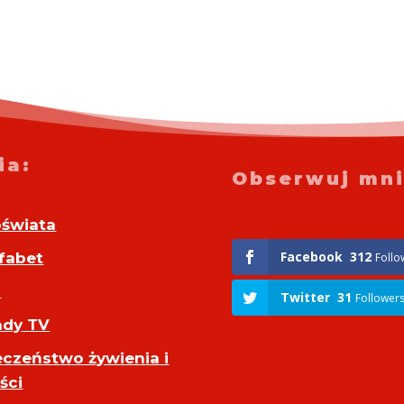
ia:
Obserwuj mni
oświata
Facebook
312
fabet
Follo
o
Twitter
31
Follower
dy TV
eczeństwo żywienia i
ści