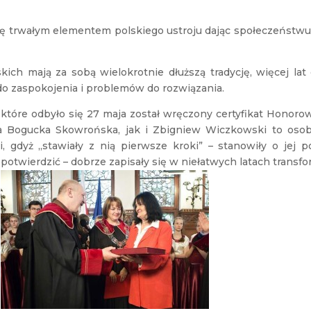
się trwałym elementem polskiego ustroju dając społeczeństwu 
ch mają za sobą wielokrotnie dłuższą tradycję, więcej lat
o zaspokojenia i problemów do rozwiązania.
 które odbyło się 27 maja został wręczony certyfikat Honor
 Bogucka Skowrońska, jak i Zbigniew Wiczkowski to osoby
ci, gdyż „stawiały z nią pierwsze kroki” – stanowiły o jej
potwierdzić – dobrze zapisały się w niełatwych latach transfo